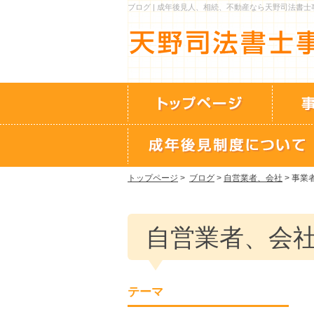
ブログ | 成年後見人、相続、不動産なら天野司法書
トップページ
>
ブログ
>
自営業者、会社
> 事業
自営業者、会
テーマ