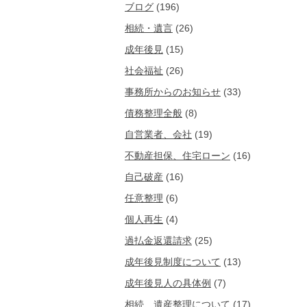
ブログ
(196)
相続・遺言
(26)
成年後見
(15)
社会福祉
(26)
事務所からのお知らせ
(33)
債務整理全般
(8)
自営業者、会社
(19)
不動産担保、住宅ローン
(16)
自己破産
(16)
任意整理
(6)
個人再生
(4)
過払金返還請求
(25)
成年後見制度について
(13)
成年後見人の具体例
(7)
相続、遺産整理について
(17)