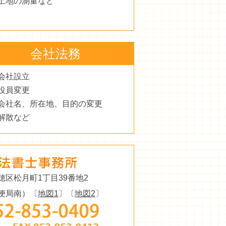
土地の測量など
会社法務
会社設立
役員変更
会社名、所在地、目的の変更
解散など
穂区松月町1丁目39番地2
便局南）〔
地図1
〕〔
地図2
〕