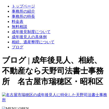
トップページ
事務所の紹介
事務所の特長
料金表
無料相談
成年後見制度について
成年後見人の具体例
相続、遺産整理について
ブログ
ブログ | 成年後見人、相続、
不動産なら天野司法書士事務
所 名古屋市瑞穂区・昭和区