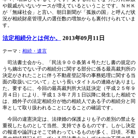
や親戚がいないケースが増えているということです。ＮＨＫ
が「無縁社会」と言い、朝日新聞が「孤族の国」と呼んだ状
況が相続財産管理人の選任数の増加からも裏付けられていま
す。
法定相続分とは何か。
2013年09月11日
テーマ：
相続・遺言
司法書士会から、「民法９００条第４号ただし書の規定の
うち嫡出でない子の相続分に関する部分に係る最高裁判所の
決定がされたことに伴う不動産登記等の事務処理に関する当
面の取扱いについて」という長いタイトルの連絡がありまし
た。要するに、今回の最高裁判所大法廷決定（平成２５年９
月４日）により、平成１３年７月１日以降に発生した相続で
は、婚外子の法定相続分が他の相続人である子の相続分と同
率として取り扱われることになることの確認です。
今回の違憲決定は、法律婚の保護よりも子の差別の禁止を
重視したものとして当然、支持できるものです。しかし決定
の報道や論評はそこで終わっているものが多く、日頃、不動