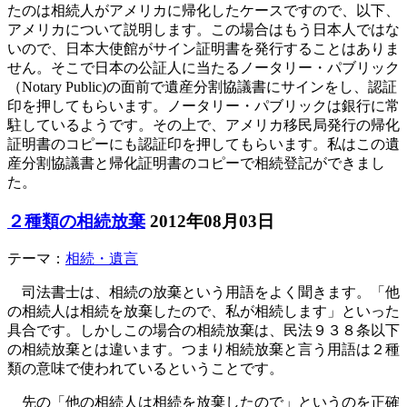
たのは相続人がアメリカに帰化したケースですので、以下、
アメリカについて説明します。この場合はもう日本人ではな
いので、日本大使館がサイン証明書を発行することはありま
せん。そこで日本の公証人に当たるノータリー・パブリック
（Notary Public)の面前で遺産分割協議書にサインをし、認証
印を押してもらいます。ノータリー・パブリックは銀行に常
駐しているようです。その上で、アメリカ移民局発行の帰化
証明書のコピーにも認証印を押してもらいます。私はこの遺
産分割協議書と帰化証明書のコピーで相続登記ができまし
た。
２種類の相続放棄
2012年08月03日
テーマ：
相続・遺言
司法書士は、相続の放棄という用語をよく聞きます。「他
の相続人は相続を放棄したので、私が相続します」といった
具合です。しかしこの場合の相続放棄は、民法９３８条以下
の相続放棄とは違います。つまり相続放棄と言う用語は２種
類の意味で使われているということです。
先の「他の相続人は相続を放棄したので」というのを正確