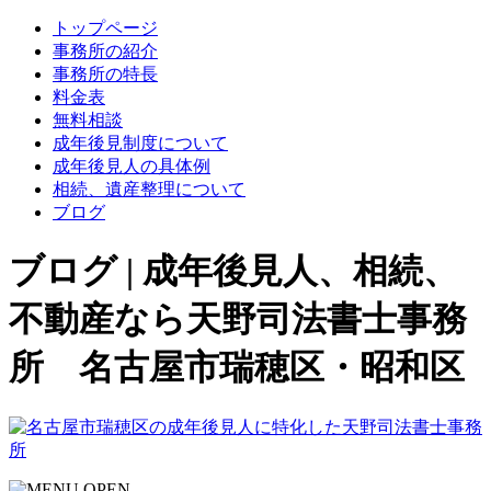
トップページ
事務所の紹介
事務所の特長
料金表
無料相談
成年後見制度について
成年後見人の具体例
相続、遺産整理について
ブログ
ブログ | 成年後見人、相続、
不動産なら天野司法書士事務
所 名古屋市瑞穂区・昭和区