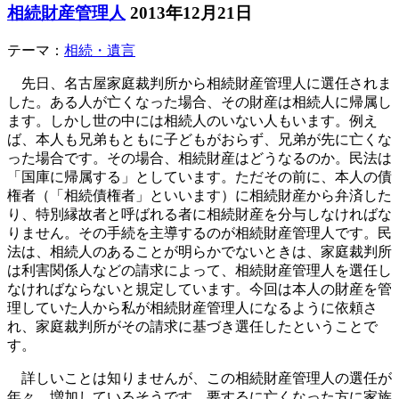
相続財産管理人
2013年12月21日
テーマ：
相続・遺言
先日、名古屋家庭裁判所から相続財産管理人に選任されま
した。ある人が亡くなった場合、その財産は相続人に帰属し
ます。しかし世の中には相続人のいない人もいます。例え
ば、本人も兄弟もともに子どもがおらず、兄弟が先に亡くな
った場合です。その場合、相続財産はどうなるのか。民法は
「国庫に帰属する」としています。ただその前に、本人の債
権者（「相続債権者」といいます）に相続財産から弁済した
り、特別縁故者と呼ばれる者に相続財産を分与しなければな
りません。その手続を主導するのが相続財産管理人です。民
法は、相続人のあることが明らかでないときは、家庭裁判所
は利害関係人などの請求によって、相続財産管理人を選任し
なければならないと規定しています。今回は本人の財産を管
理していた人から私が相続財産管理人になるように依頼さ
れ、家庭裁判所がその請求に基づき選任したということで
す。
詳しいことは知りませんが、この相続財産管理人の選任が
年々、増加しているそうです。要するに亡くなった方に家族