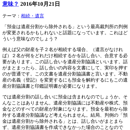
意味？
2016年10月21日
テーマ：
相続・遺言
「預金は遺産分割から除外される」という最高裁判所の判例
が変更されるかもしれないと話題になっています。これはど
ういう意味なのでしょう？
例えば父の財産を子２名が相続する場合、（遺言がなけれ
ば）２名が何をどれだけ相続するかを話し合い、合意する必
要があります。この話し合いを遺産分割協議といいます。話
がまとまったら、話し合いの内容を文書にして、実印を押す
のが普通です。この文書を遺産分割協議書と言います。不動
産の名義（登記）を変更するにも預金を解約するにもこの遺
産分割協議書と印鑑証明書が必要になります。
では遺産分割の話し合いに預金は含まれなのでしょうか。そ
んなことはありません。遺産分割協議には不動産や株式、預
金などのすべての財産が対象になります。預金を最初から除
外する遺産分割協議など考えられません。結局、判例の「預
金は遺産分割から除外される」とは、話し合いがまとまら
ず、遺産分割協議書を作成できなかった場合のことなので