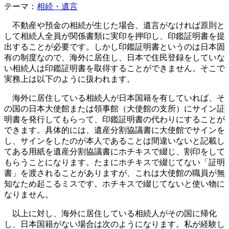
テーマ：
相続・遺言
不動産や預金の相続が生じた場合、遺言がなければ原則と
して相続人全員が関係書類に実印を押印し、印鑑証明書を提
出することが必要です。しかし印鑑証明書というのは日本固
有の制度なので、海外に居住し、日本で住民登録をしていな
い相続人は印鑑証明書を取得することができません。そこで
実務上は以下のように扱われます。
海外に居住している相続人が日本国籍を有していれば、そ
の国の日本大使館または領事館（大使館の支所）にサイン証
明書を発行してもらって、印鑑証明書の代わりにすることが
できます。具体的には、遺産分割協議書に大使館でサインを
し、サインをしたのが本人であることは間違いないと記載し
てある用紙を遺産分割協議書にホチキスで綴じ、割印をして
もらうことになります。たまにホチキスで綴じてない「証明
書」を渡されることがありますが、これは大使館の職員が無
知なため起こるミスです。ホチキスで綴じてないと使い物に
なりません。
以上に対し、海外に居住している相続人がその国に帰化
し、日本国籍がない場合は次のようになります。私が経験し