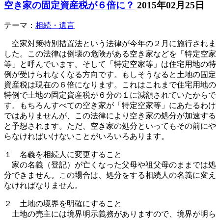
空き家の固定資産税が６倍に？
2015年02月25日
テーマ：
相続・遺言
空家対策特別措置法という法律が今年の２月に施行されま
した。この法律は倒壊の危険がある空き家などを「特定空家
等」と呼んでいます。そして「特定空家等」は住宅用地の特
例が受けられなくなる方向です。もしそうなると土地の固定
資産税は現在の６倍になります。これはこれまで住宅用地の
特例で土地の固定資産税が６分の１に減額されていたからで
す。もちろんすべての空き家が「特定空家等」にあたるわけ
ではありませんが、この法律により空き家の処分が加速する
と予想されます。ただ、空き家の処分といってもその前にや
らなければいけないことがいろいろあります。
１ 名義を相続人に変更すること
家の名義（登記）が亡くなった父母や祖父母のままでは処
分できません。この場合は、処分をする相続人の名義に変え
なければなりません。
２ 土地の境界を明確にすること
土地の売主には境界明示義務がありますので、境界が明ら