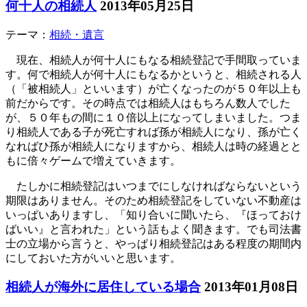
何十人の相続人
2013年05月25日
テーマ：
相続・遺言
現在、相続人が何十人にもなる相続登記で手間取っていま
す。何で相続人が何十人にもなるかというと、相続される人
（「被相続人」といいます）が亡くなったのが５０年以上も
前だからです。その時点では相続人はもちろん数人でした
が、５０年もの間に１０倍以上になってしまいました。つま
り相続人である子が死亡すれば孫が相続人になり、孫が亡く
なればひ孫が相続人になりますから、相続人は時の経過とと
もに倍々ゲームで増えていきます。
たしかに相続登記はいつまでにしなければならないという
期限はありません。そのため相続登記をしていない不動産は
いっぱいありますし、「知り合いに聞いたら、『ほっておけ
ばいい』と言われた」という話もよく聞きます。でも司法書
士の立場から言うと、やっぱり相続登記はある程度の期間内
にしておいた方がいいと思います。
相続人が海外に居住している場合
2013年01月08日