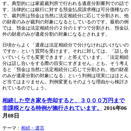
す。典型的には家庭裁判所で行われる遺産分割審判での話で
す。法律的には銀行に対する預金払戻請求権は可分債権なの
で、裁判所は預金は当然に法定相続分に応じて分割され、他
の財産のみが裁判の対象になるとしているのです。最初の例
では、預金は法定相続分の２分の１ずつで分割され、預金以
外の財産のみが遺産分割の対象になるとされます。
日頃からよく「遺産は法定相続分で分けなければいけないの
ですか」という質問を受けます。それに対しては、「話し合
いでいくらでも変更できます」と答えています。「法定相続
分は話し合いをする際の目安にすぎません」とも。そう考え
ると「預金は当然に法定相続分に応じて分割され、他の財産
のみが遺産分割の対象になる」という判例は現実にはほとん
ど当てはまりません。判例変更もそのような理由から検討さ
れているのでしょう。
相続した空き家を売却すると、３０００万円まで
非課税となる特例が施行されています。
2016年06
月08日
テーマ：
相続・遺言