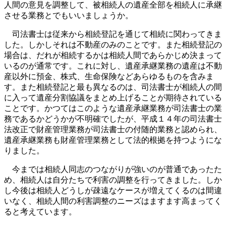
人間の意見を調整して、被相続人の遺産全部を相続人に承継
させる業務とでもいいましょうか。
司法書士は従来から相続登記を通じて相続に関わってきま
した。しかしそれは不動産のみのことです。また相続登記の
場合は、だれが相続するかは相続人間であらかじめ決まって
いるのが通常です。これに対し、遺産承継業務の遺産は不動
産以外に預金、株式、生命保険などあらゆるものを含みま
す。また相続登記と最も異なるのは、司法書士が相続人の間
に入って遺産分割協議をまとめ上げることが期待されている
ことです。かつてはこのような遺産承継業務が司法書士の業
務であるかどうかが不明確でしたが、平成１４年の司法書士
法改正で財産管理業務が司法書士の付随的業務と認められ、
遺産承継業務も財産管理業務として法的根拠を持つようにな
りました。
今までは相続人同志のつながりが強いのが普通であったた
め、相続人は自分たちで利害の調整を行ってきました。しか
し今後は相続人どうしが疎遠なケースが増えてくるのは間違
いなく、相続人間の利害調整のニーズはますます高まってく
ると考えています。