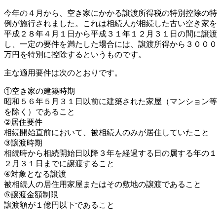
今年の４月から、空き家にかかる譲渡所得税の特別控除の特
例が施行されました。これは相続人が相続した古い空き家を
平成２８年４月１日から平成３１年１２月３１日の間に譲渡
し、一定の要件を満たした場合には、譲渡所得から３０００
万円を特別に控除するというものです。
主な適用要件は次のとおりです。
①空き家の建築時期
昭和５６年５月３１日以前に建築された家屋（マンション等
を除く）であること
②居住要件
相続開始直前において、被相続人のみが居住していたこと
③譲渡時期
相続時から相続開始日以降３年を経過する日の属する年の１
２月３１日までに譲渡すること
④対象となる譲渡
被相続人の居住用家屋またはその敷地の譲渡であること
⑤譲渡金額制限
譲渡額が１億円以下であること