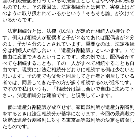
産の相続登記を行っている司法書士としてはやや不満の残る
ものでした。その原因は、法定相続分とは何で、実務上はど
のように取り扱われているかという「そもそも論」が欠けて
いるからです。
法定相続分とは、法律（民法）が定めた相続人の持分で
す。例えば相続人が配偶者と子が２名であれば配偶者が２分
の１、子が４分の１とされています。重要なのは、法定相続
分は相続人の話し合い（「遺産分割協議」といいます。）で
自由に変更できるということです。先の例では、配偶者がす
べてを相続することも、子の一人がすべて相続することも自
由です。現実には法定相続分どおりに相続する例は少ないと
思います。子の間でも父母と同居してきた者と別居している
者では、同居してきた子の方が多く相続するのが通常です。
ですので私はいつも、「相続分は話し合いで自由に決めて下
さい。法定相続分は建前です」と説明しています。
仮に遺産分割協議が成立せず、家庭裁判所が遺産分割審判
をするときは法定相続分が基準になります。今回の最高裁の
決定は遺産分割審判に対する東京高等裁判所の決定を破棄し
たものです。