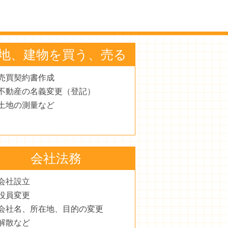
地、建物を買う、売る
売買契約書作成
不動産の名義変更（登記）
土地の測量など
会社法務
会社設立
役員変更
会社名、所在地、目的の変更
解散など