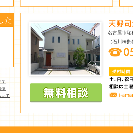
した
名古屋市瑞
（石川橋郵
いて
体例
ついて