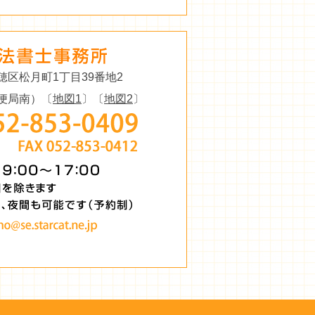
穂区松月町1丁目39番地2
便局南）〔
地図1
〕〔
地図2
〕