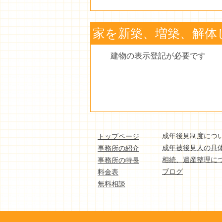
家を新築、増築、解体
建物の表示登記が必要です
成年後見制度につ
トップページ
成年被後見人の具
事務所の紹介
相続、遺産整理に
事務所の特長
ブログ
料金表
無料相談