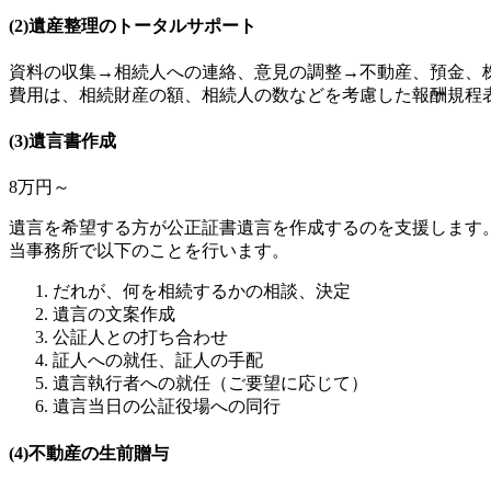
(2)遺産整理のトータルサポート
資料の収集→相続人への連絡、意見の調整→不動産、預金、
費用は、相続財産の額、相続人の数などを考慮した報酬規程
(3)遺言書作成
8万円～
遺言を希望する方が公正証書遺言を作成するのを支援します
当事務所で以下のことを行います。
だれが、何を相続するかの相談、決定
遺言の文案作成
公証人との打ち合わせ
証人への就任、証人の手配
遺言執行者への就任（ご要望に応じて）
遺言当日の公証役場への同行
(4)不動産の生前贈与