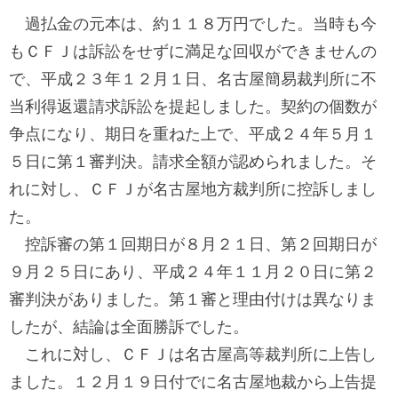
過払金の元本は、約１１８万円でした。当時も今
もＣＦＪは訴訟をせずに満足な回収ができませんの
で、平成２３年１２月１日、名古屋簡易裁判所に不
当利得返還請求訴訟を提起しました。契約の個数が
争点になり、期日を重ねた上で、平成２４年５月１
５日に第１審判決。請求全額が認められました。そ
れに対し、ＣＦＪが名古屋地方裁判所に控訴しまし
た。
控訴審の第１回期日が８月２１日、第２回期日が
９月２５日にあり、平成２４年１１月２０日に第２
審判決がありました。第１審と理由付けは異なりま
したが、結論は全面勝訴でした。
これに対し、ＣＦＪは名古屋高等裁判所に上告し
ました。１２月１９日付でに名古屋地裁から上告提