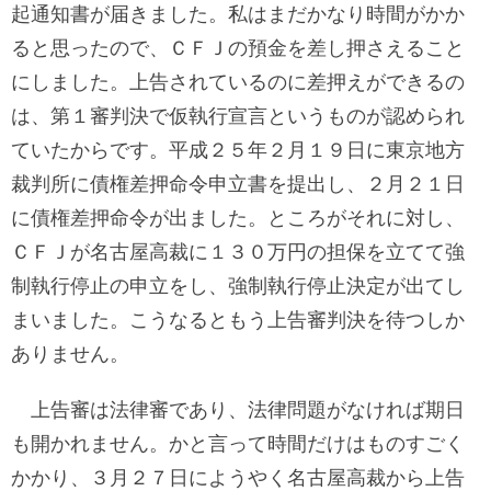
起通知書が届きました。私はまだかなり時間がかか
ると思ったので、ＣＦＪの預金を差し押さえること
にしました。上告されているのに差押えができるの
は、第１審判決で仮執行宣言というものが認められ
ていたからです。平成２５年２月１９日に東京地方
裁判所に債権差押命令申立書を提出し、２月２１日
に債権差押命令が出ました。ところがそれに対し、
ＣＦＪが名古屋高裁に１３０万円の担保を立てて強
制執行停止の申立をし、強制執行停止決定が出てし
まいました。こうなるともう上告審判決を待つしか
ありません。
上告審は法律審であり、法律問題がなければ期日
も開かれません。かと言って時間だけはものすごく
かかり、３月２７日にようやく名古屋高裁から上告