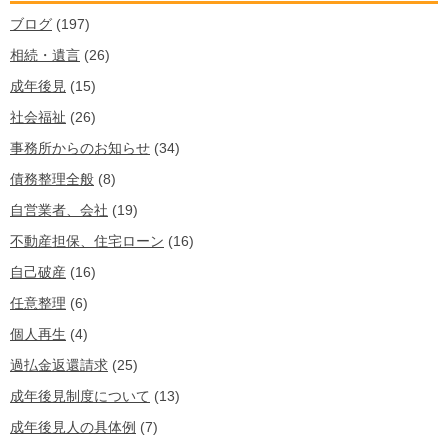
ブログ
(197)
相続・遺言
(26)
成年後見
(15)
社会福祉
(26)
事務所からのお知らせ
(34)
債務整理全般
(8)
自営業者、会社
(19)
不動産担保、住宅ローン
(16)
自己破産
(16)
任意整理
(6)
個人再生
(4)
過払金返還請求
(25)
成年後見制度について
(13)
成年後見人の具体例
(7)