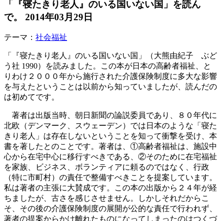
「『寝たきり老人』のいる国いない国」を読ん
で。
2014年03月29日
テーマ：
社会福祉
「『寝たきり老人』のいる国いない国」（大熊由紀子 ぶど
う社 1990）を読みました。この本が日本の高齢者福祉、と
りわけ２０００年から施行された介護保険制度に多大な影響
を与えたということは以前から知っていましたが、読んだの
は初めてです。
著者は出版当時、朝日新聞の論説委員であり、８０年代に
北欧（デンマーク、スウェーデン）では日本のような「寝た
きり老人」は存在しないということを知って衝撃を受け、本
書を著したとのことです。著者は、①高齢者福祉は、施設中
心から在宅中心に移行すべきである、②そのために在宅福祉
を家族、ビジネス、ボランティアに頼るのではなく、行政
（特に市町村）の責任で整備すべきことを提案しています。
私は著者の主張に大賛成です。この本の出版から２４年が経
ちましたが、古さを感じさせません。しかしそれだからこ
そ、その後の介護保険制度の展開が公的な責任で行われず、
著者の提案からかけ離れたものになってしまったのはつくづ