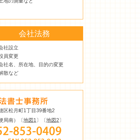
土地の測量など
会社法務
会社設立
役員変更
会社名、所在地、目的の変更
解散など
穂区松月町1丁目39番地2
便局南）〔
地図1
〕〔
地図2
〕