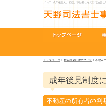
ブログ | 成年後見人、相続、不動産なら天野司法書
トップページ
>
成年後見制度について
> 不動
成年後見制度
不動産の所有者の判