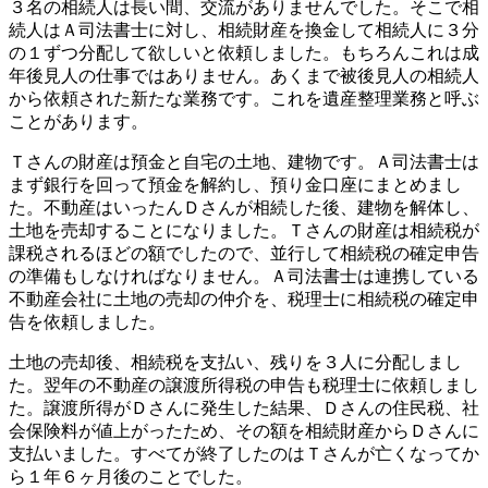
３名の相続人は長い間、交流がありませんでした。そこで相
続人はＡ司法書士に対し、相続財産を換金して相続人に３分
の１ずつ分配して欲しいと依頼しました。もちろんこれは成
年後見人の仕事ではありません。あくまで被後見人の相続人
から依頼された新たな業務です。これを遺産整理業務と呼ぶ
ことがあります。
Ｔさんの財産は預金と自宅の土地、建物です。Ａ司法書士は
まず銀行を回って預金を解約し、預り金口座にまとめまし
た。不動産はいったんＤさんが相続した後、建物を解体し、
土地を売却することになりました。Ｔさんの財産は相続税が
課税されるほどの額でしたので、並行して相続税の確定申告
の準備もしなければなりません。Ａ司法書士は連携している
不動産会社に土地の売却の仲介を、税理士に相続税の確定申
告を依頼しました。
土地の売却後、相続税を支払い、残りを３人に分配しまし
た。翌年の不動産の譲渡所得税の申告も税理士に依頼しまし
た。譲渡所得がＤさんに発生した結果、Ｄさんの住民税、社
会保険料が値上がったため、その額を相続財産からＤさんに
支払いました。すべてが終了したのはＴさんが亡くなってか
ら１年６ヶ月後のことでした。