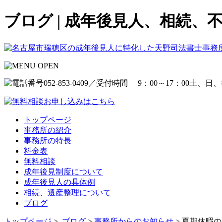
ブログ | 成年後見人、相続
トップページ
事務所の紹介
事務所の特長
料金表
無料相談
成年後見制度について
成年後見人の具体例
相続、遺産整理について
ブログ
トップページ
>
ブログ
>
事務所からのお知らせ
> 夏期休暇